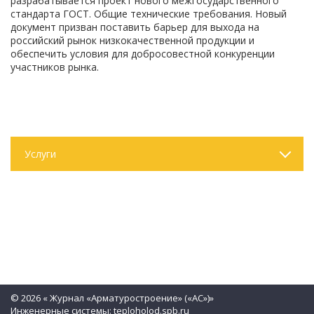
разрабатывается проект нового межгосударственного
стандарта ГОСТ. Общие технические требования. Новый
документ призван поставить барьер для выхода на
российский рынок низкокачественной продукции и
обеспечить условия для добросовестной конкуренции
участников рынка.
Услуги
© 2026 « Журнал «Арматуростроение» («АС»)»
Инженерные системы:
teploholod.spb.ru